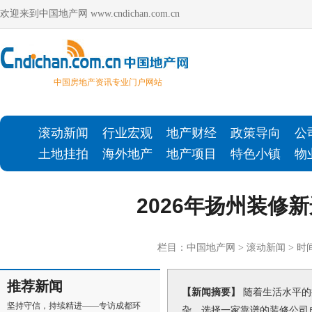
欢迎来到中国地产网 www.cndichan.com.cn
中国房地产资讯专业门户网站
滚动新闻
行业宏观
地产财经
政策导向
公
土地挂拍
海外地产
地产项目
特色小镇
物
2026年扬州装修
栏目：
中国地产网
>
滚动新闻
> 时间
推荐新闻
【新闻摘要】
随着生活水平的
坚持守信，持续精进——专访成都环
杂，选择一家靠谱的装修公司