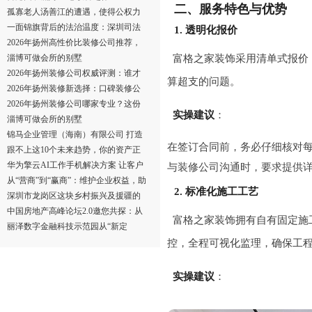
二、服务特色与优势
孤寡老人汤善江的遭遇，使得公权力
虽在场却未能制
一面锦旗背后的法治温度：深圳司法
1. 透明化报价
公正诠释“以人
2026年扬州高性价比装修公司推荐，
精挑细选不踩坑
淄博可做会所的别墅
富格之家装饰采用清单式报价
2026年扬州装修公司权威评测：谁才
算超支的问题。
是真正的口碑王？
2026年扬州装修新选择：口碑装修公
司全解析
2026年扬州装修公司哪家专业？这份
实操建议
：
筛选指南帮避坑
淄博可做会所的别墅
锦马企业管理（海南）有限公司 打造
在签订合同前，务必仔细核对
城市商业地产品
跟不上这10个未来趋势，你的资产正
在贬值！——2
华为擎云AI工作手机解决方案 让客户
与装修公司沟通时，要求提供
资产合规归企，
从“营商”到“赢商”：维护企业权益，助
2. 标准化施工工艺
力产业强
深圳市龙岗区这块乡村振兴及援疆的
基地将被拆完，
中国房地产高峰论坛2.0邀您共探：从
富格之家装饰拥有自有固定施
好房子到好生态
丽泽数字金融科技示范园从“新定
位”锚点到“新质
控，全程可视化监理，确保工
实操建议
：