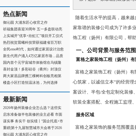
球地产副总经理
热点新闻
随着生活水平的提高，越来越
御沁园 大浦东匠心收官之作
家靠谱的装修公司成为了许多
祈福集团喜迎30周年 五一多盘联动亮
点多 全面启动全
上实城开“优享+欣虹汇”项目开工仪式
饰工程（扬州）有限公司，帮
顺利举行
热烈祝贺晨曦科技荣获福建省百万职
工“五小”创新
全民emo时代，如何通过家居设计治愈
一、公司背景与服务范围
着当代年轻人？
新生代用户涌入4万亿家居市场，品质
富格之家装饰工程（扬州）有
升级将成为家居
国内首个元宇宙城市体验馆在乌镇隆
重开馆
喜封金顶！多彩硅谷（衢州）封顶仪
富格之家装饰工程（扬州）有
式圆满礼成！
两大家居品牌携三棵树科创板亮相第
心筑家，以诚信立本”的经营理
十九届中国国际
楼盘小区打造恒温泳池，为何选择
AQUA爱克泳池水处理
案设计、半包/全包定制化装修
最新新闻
软装全案搭配、全程施工监理
2026年扬州装修企业怎么选？这些实
用挑选攻略建议你
启东准备做半包装修的业主必看 市面
服务区域
上各类半包装修
谋实事 务实干 创实绩丨“国企托底+市
富格之家装饰的服务范围覆盖
场运作”，沙
重磅|第十九届智慧城市大会将于2026
年7月16日-18日在
御沁园 大浦东匠心收官之作