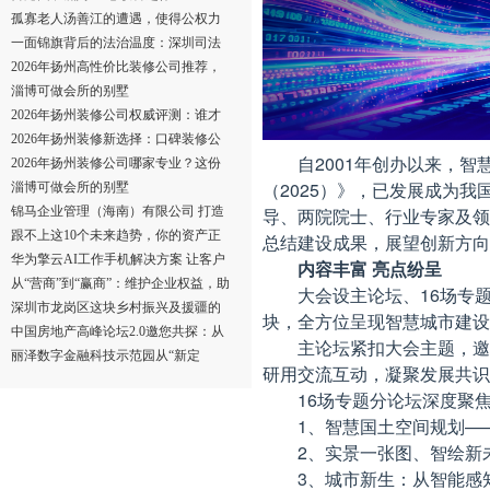
孤寡老人汤善江的遭遇，使得公权力
虽在场却未能制
一面锦旗背后的法治温度：深圳司法
公正诠释“以人
2026年扬州高性价比装修公司推荐，
精挑细选不踩坑
淄博可做会所的别墅
2026年扬州装修公司权威评测：谁才
是真正的口碑王？
2026年扬州装修新选择：口碑装修公
自2001年创办以来，
司全解析
2026年扬州装修公司哪家专业？这份
（2025）》，已发展成为
筛选指南帮避坑
淄博可做会所的别墅
导、两院院士、行业专家及领
锦马企业管理（海南）有限公司 打造
城市商业地产品
跟不上这10个未来趋势，你的资产正
总结建设成果，展望创新方向
在贬值！——2
华为擎云AI工作手机解决方案 让客户
内容丰富 亮点纷呈
资产合规归企，
从“营商”到“赢商”：维护企业权益，助
大会设主论坛、16场专
力产业强
深圳市龙岗区这块乡村振兴及援疆的
块，全方位呈现智慧城市建设
基地将被拆完，
中国房地产高峰论坛2.0邀您共探：从
主论坛紧扣大会主题，邀
好房子到好生态
丽泽数字金融科技示范园从“新定
研用交流互动，凝聚发展共识
位”锚点到“新质
16场专题分论坛深度聚
1、智慧国土空间规划—
2、实景一张图、智绘新
3、城市新生：从智能感