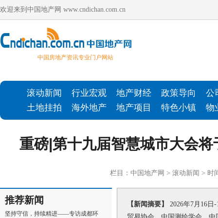
欢迎来到中国地产网 www.cndichan.com.cn
中国房地产资讯专业门户网站
滚动新闻
行业宏观
地产财经
政策导向
公
土地挂拍
海外地产
地产项目
特色小镇
物
重磅|第十九届智慧城市大会将于
栏目：
中国地产网
>
滚动新闻
> 时间
推荐新闻
【新闻摘要】
2026年7月1
坚持守信，持续精进——专访成都环
贸易协会、中国测绘学会、中