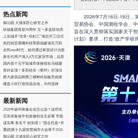
球地产副总经理
热点新闻
2026年7月16日-1
贸易协会、中国测绘学会、中国
御沁园 大浦东匠心收官之作
祈福集团喜迎30周年 五一多盘联动亮
旨在深入贯彻落实国家关于智
点多 全面启动全
上实城开“优享+欣虹汇”项目开工仪式
计划》要求，打造“政产学研
顺利举行
热烈祝贺晨曦科技荣获福建省百万职
工“五小”创新
全民emo时代，如何通过家居设计治愈
着当代年轻人？
新生代用户涌入4万亿家居市场，品质
升级将成为家居
国内首个元宇宙城市体验馆在乌镇隆
重开馆
喜封金顶！多彩硅谷（衢州）封顶仪
式圆满礼成！
两大家居品牌携三棵树科创板亮相第
十九届中国国际
楼盘小区打造恒温泳池，为何选择
AQUA爱克泳池水处理
最新新闻
2026年扬州装修企业怎么选？这些实
用挑选攻略建议你
启东准备做半包装修的业主必看 市面
上各类半包装修
谋实事 务实干 创实绩丨“国企托底+市
场运作”，沙
重磅|第十九届智慧城市大会将于2026
年7月16日-18日在
御沁园 大浦东匠心收官之作